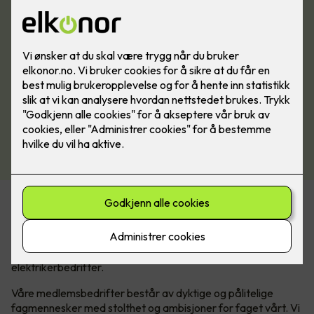
Se våre medlemsfordeler
Våre medlemsbedrifter
Elkonor er en landsdekkende medlemseid og medlemsstyrt
elektrikerkjede med over 195 uavhengige
elektrikerbedrifter.
Våre medlemsbedrifter består av dyktige og pålitelige
fagmennesker med stolthet og ambisjoner for faget vårt. Vi