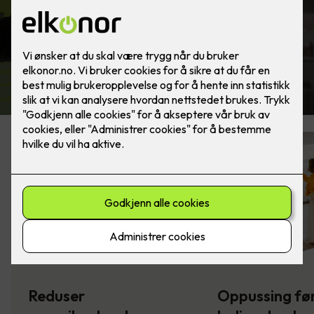
Finn elektriker
Reduser
Oppussing fø