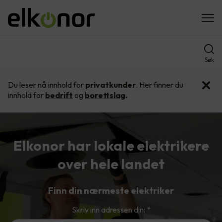
Søk
Du leser nå innhold for
privatkunder
. Her finner du
innhold for
bedrift
og
borettslag
.
Elkonor har lokale elektrikere
over hele landet
Finn din nærmeste elektriker
Skriv inn adressen din:
*