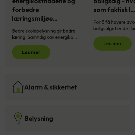
energikostnadene og
boligsalg - hv
forbedre
som faktisk l
læringsmiljøe…
For å få høyere avk
boligsalget er det l
Bedre skolebelysning gir bedre
læring. Samtidig kan energiko…
Les mer
Les mer
Alarm & sikkerhet
Belysning