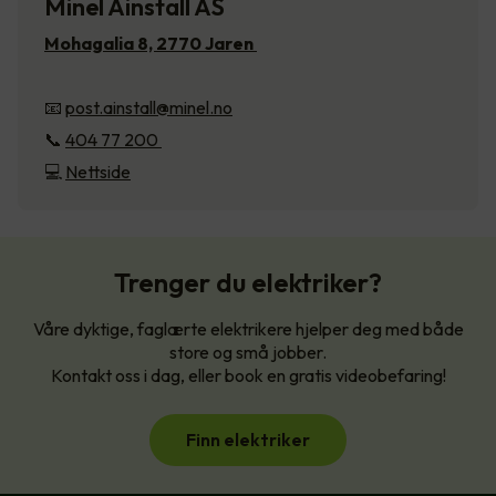
Minel Ainstall AS
Mohagalia 8, 2770 Jaren
📧
post.ainstall@minel.no
📞
404 77 200
💻
Nettside
Trenger du elektriker?
Våre dyktige, faglærte elektrikere hjelper deg med både
store og små jobber.
Kontakt oss i dag, eller book en gratis videobefaring!
Finn elektriker