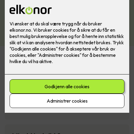
Av & På Elektro AS
Hensmoveien 23 E, 3516 Hønefoss
📧
post@avogpaa.no
📞
950 79 559
💻
Nettside