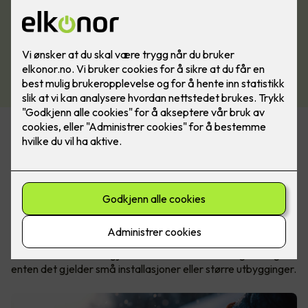
Spesialist på is- og
snøsmeltingsløsninger
ØS Varme har lager i Norge, noe som gir kort leveringstid og
god tilgjengelighet. Produktene leveres både som kappbare
metervarer og som ferdigproduserte løsninger, tilpasset
ulike typer prosjekter og behov.
Denne fleksibiliteten gjør det enklere å finne riktig løsning –
enten det gjelder små installasjoner eller større utbygginger.