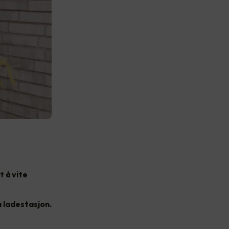
t å vite
a ladestasjon.