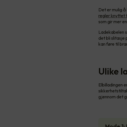
Det er mulig å 
regler knyttet 
som gir mer en
Ladekabelen so
det bli slitas
kan føre til br
Ulike l
Elbilladingen e
sikkerhetstilta
gjennom det g
Mode 1: 