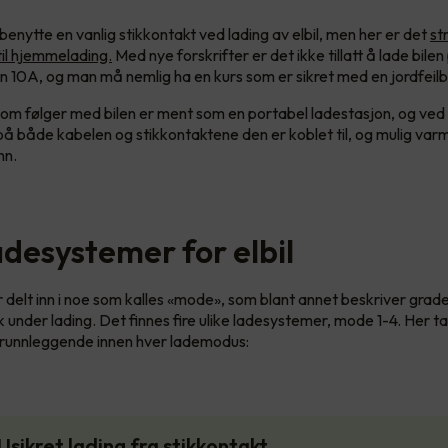
benytte en vanlig stikkontakt ved lading av elbil, men her er det
st
til hjemmelading.
Med nye forskrifter er det ikke tillatt å lade bilen
n 10A, og man må nemlig ha en kurs som er sikret med en jordfeilb
m følger med bilen er ment som en portabel ladestasjon, og ved d
je på både kabelen og stikkontaktene den er koblet til, og mulig v
ann.
adesystemer for elbil
r delt inn i noe som kalles «mode», som blant annet beskriver grad
k under lading. Det finnes fire ulike ladesystemer, mode 1-4. Her ta
runnleggende innen hver lademodus:
Usikret lading fra stikkontakt