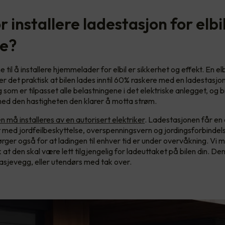
 installere ladestasjon for elbi
e?
il å installere hjemmelader for elbil er sikkerhet og effekt. En elb
 er det praktisk at bilen lades inntil 60% raskere med en ladestasj
g som er tilpasset alle belastningene i det elektriske anlegget, og bil
ed den hastigheten den klarer å motta strøm.
må installeres av en autorisert elektriker
. Ladestasjonen får en 
t med jordfeilbeskyttelse, overspenningsvern og jordingsforbindel
ger også for at ladingen til enhver tid er under overvåkning. Vi 
 at den skal være lett tilgjengelig for ladeuttaket på bilen din. D
asjevegg, eller utendørs med tak over.