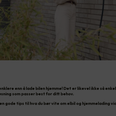
 enklere enn å lade bilen hjemme! Det er likevel ikke så enkel
øsning som passer best for ditt behov.
en gode tips til hva du bør vite om elbil og hjemmelading vi