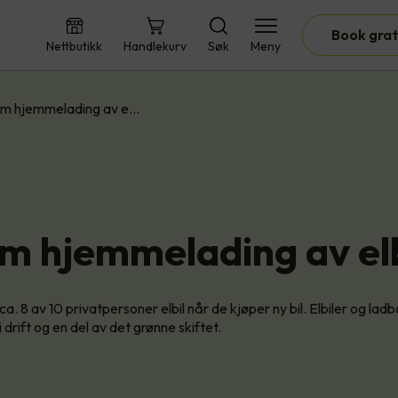
Book grat
Nettbutikk
Handlekurv
Søk
Meny
om hjemmelading av e…
om hjemmelading av el
ca. 8 av 10 privatpersoner elbil når de kjøper ny bil. Elbiler og ladb
i drift og en del av det grønne skiftet.