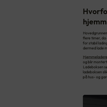
Hvorfor
hjemm
Hovedgrunnene t
flere timer, da
for stabil ladin
dermed lade m
Hjemmeladeren 
og blir monter
Ladeboksen sør
ladeboksen slik
på hus- og gar