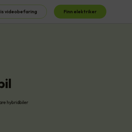
is videobefaring
Finn elektriker
bil
are hybridbiler