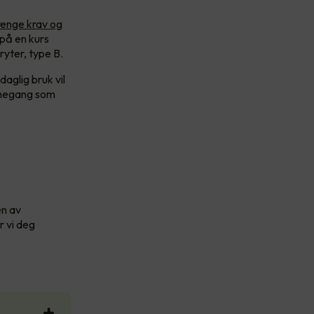
renge krav og
 på en kurs
ryter, type B.
aglig bruk vil
armegang som
en av
r vi deg