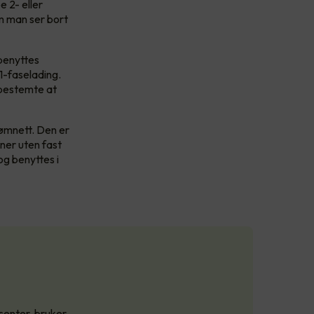
e 2- eller
om man ser bort
benyttes
 1-faselading.
 bestemte at
rømnett. Den er
oner uten fast
og benyttes i
esenter, bruker