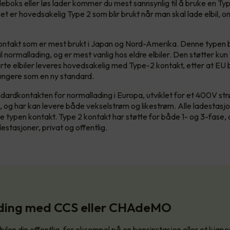
deboks eller løs lader kommer du mest sannsynlig til å bruke en Typ
et er hovedsakelig Type 2 som blir brukt når man skal lade elbil, 
r.
ontakt som er mest brukt i Japan og Nord-Amerika. Denne typen 
l normallading, og er mest vanlig hos eldre elbiler. Den støtter kun
rte elbiler leveres hovedsakelig med Type-2 kontakt, etter at EU
fungere som en ny standard.
dardkontakten for normallading i Europa, utviklet for et 400V st
l, og har kan levere både vekselstrøm og likestrøm. Alle ladestasj
e typen kontakt. Type 2 kontakt har støtte for både 1- og 3-fase, 
estasjoner, privat og offentlig.
ading med CCS eller CHAdeMO
bilen din offentlig, for eksempel på en bensinstasjon eller et kjøp