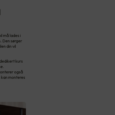
l
il må lades i
on. Den sørger
en din vil
dedikert kurs
se.
monterer også
en kan monteres