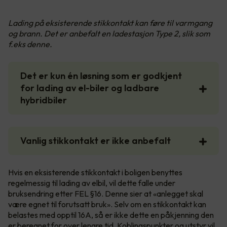
Lading på eksisterende stikkontakt kan føre til varmgang
og brann. Det er anbefalt en ladestasjon Type 2, slik som
f.eks denne.
Det er kun én løsning som er godkjent
for lading av el-biler og ladbare
hybridbiler
Vanlig stikkontakt er ikke anbefalt
Hvis en eksisterende stikkontakt i boligen benyttes
regelmessig til lading av elbil, vil dette falle under
bruksendring etter FEL §16. Denne sier at «anlegget skal
være egnet til forutsatt bruk». Selv om en stikkontakt kan
belastes med opptil 16A, så er ikke dette en påkjenning den
er beregnet for over lengre tid. Koblingspunkter og utstyr vil