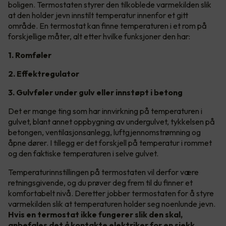
boligen. Termostaten styrer den tilkoblede varmekilden slik
at den holder jevn innstilt temperatur innenfor et gitt
område. En termostat kan finne temperaturen i et rom på
forskjellige måter, alt etter hvilke funksjoner den har:
1. Romføler
2. Effektregulator
3. Gulvføler under gulv eller innstøpt i betong
Det er mange ting som har innvirkning på temperaturen i
gulvet, blant annet oppbygning av undergulvet, tykkelsen på
betongen, ventilasjonsanlegg, luftgjennomstrømning og
åpne dører. I tillegg er det forskjell på temperatur i rommet
og den faktiske temperaturen i selve gulvet.
Temperaturinnstillingen på termostaten vil derfor være
retningsgivende, og du prøver deg frem til du finner et
komfortabelt nivå. Deretter jobber termostaten for å styre
varmekilden slik at temperaturen holder seg noenlunde jevn.
Hvis en termostat ikke fungerer slik den skal,
anbefales det å kontakte elektriker for en sjekk.