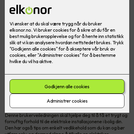
Du har ansvar for boligen din, også
for det elektriske anlegget
Boligen er sannsynligvis den største investeringen du har, og
det er viktig for deg og dine at den har et sikkert, pålitelig og
komfortabelt elektrisk anlegg.
Denne brukerveiledningen skal hjelpe deg til å få et trygt og
fornuftig forhold til de elektriske installasjonene i bolig din.
Den har også tips om enkelt vedlikehold som du kan og bør