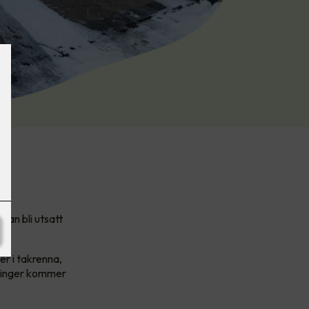
man bli utsatt
er i takrenna,
øsninger kommer