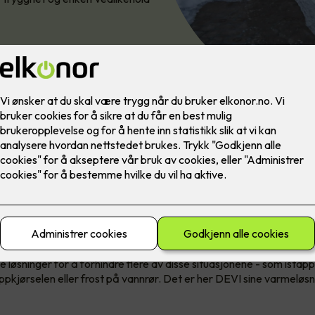
gg og mer komfortabel vinter
 et ganske tøft vinterklima. Med mye snø og is på eiendommen kan 
, og til og med farlige situasjoner i hverdagen.
 løsninger for å forhindre flere av disse situasjonene - som istapp
i oppkjørselen eller frost på vannrør. Det er her DEVI sine varmel