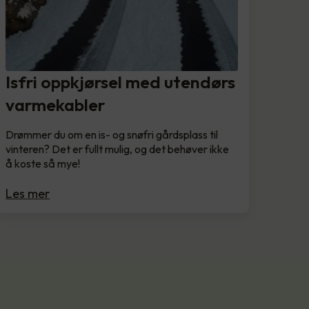
Isfri oppkjørsel med utendørs
varmekabler
Drømmer du om en is- og snøfri gårdsplass til
vinteren? Det er fullt mulig, og det behøver ikke
å koste så mye!
Les mer