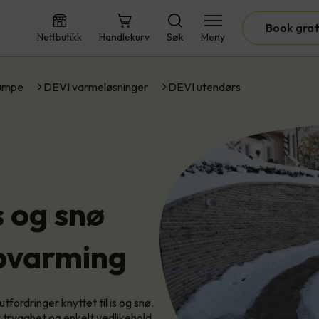
Book grat
Nettbutikk
Handlekurv
Søk
Meny
umpe
DEVI varmeløsninger
DEVI utendørs
s og snø
pvarming
tfordringer knyttet til is og snø.
 trygghet og enkelt vedlikehold