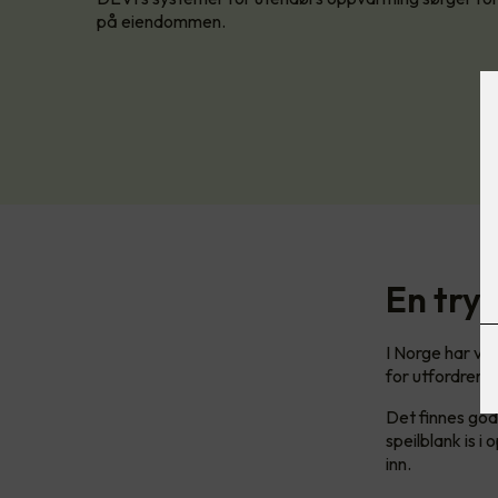
på eiendommen.
En try
I Norge har vi
for utfordrende
Det finnes gode
speilblank is 
inn.