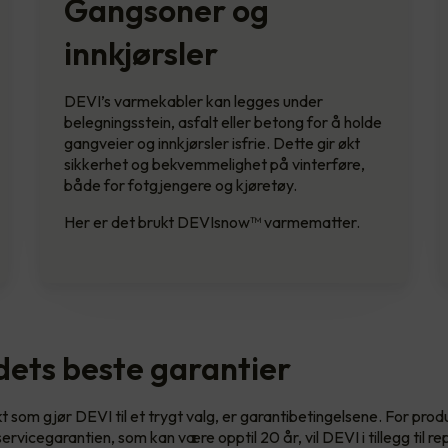
Gangsoner og
innkjørsler
DEVI’s varmekabler kan legges under
belegningsstein, asfalt eller betong for å holde
gangveier og innkjørsler isfrie. Dette gir økt
sikkerhet og bekvemmelighet på vinterføre,
både for fotgjengere og kjøretøy.
Her er det brukt DEVIsnow™ varmematter.
ets beste garantier
t som gjør DEVI til et trygt valg, er garantibetingelsene. For pro
servicegarantien, som kan være opptil 20 år, vil DEVI i tillegg til re