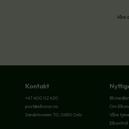
Våre d
Kontakt
Nyttig
+47 400 02 420
Bli medle
post@elkonor.no
Om Elkon
Sandstuveien 70, 0680 Oslo
Våre tjen
Elkontroll