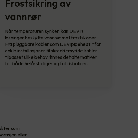
Frostsikring av
vannrør
Når temperaturen synker, kan DEVI’s
løsninger beskytte vannrør mot frostskader.
Fra pluggbare kabler som DEVIpipeheat™ for
enkle installasjoner til skreddersydde kabler
tilpasset ulike behov, finnes det alternativer
for både helårsboliger og fritidsboliger.
dukter som
parasjon eller