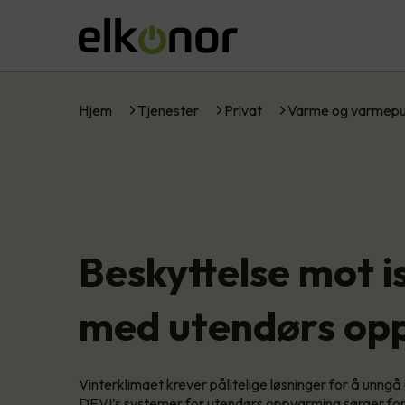
Hjem
Tjenester
Privat
Varme og varmep
Beskyttelse mot i
med utendørs op
Vinterklimaet krever pålitelige løsninger for å unngå u
DEVI’s systemer for utendørs oppvarming sørger for