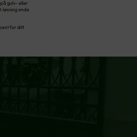
på gulv- eller
I-løsning enda
est for ditt