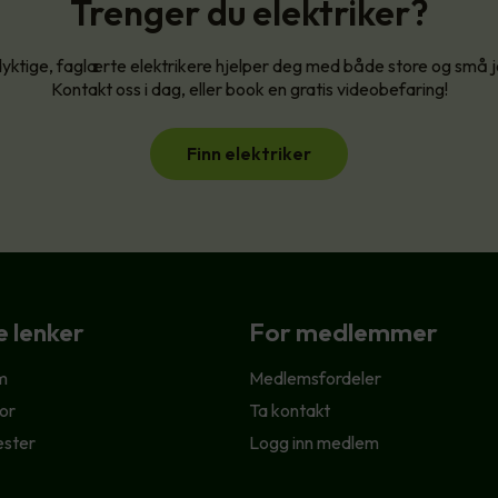
Trenger du elektriker?
yktige, faglærte elektrikere hjelper deg med både store og små 
Kontakt oss i dag, eller book en gratis videobefaring!
Finn elektriker
e lenker
For medlemmer
m
Medlemsfordeler
or
Ta kontakt
ester
Logg inn medlem