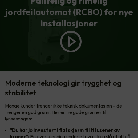
Pålitelig og rimelig
jordfeilautomat (RCBO) for nye
installasjoner
Moderne teknologi gir trygghet og
stabilitet
Mange kunder trenger ikke teknisk dokumentasjon – de
trenger en god grunn. Her er tre gode grunner til
lynsesongen:
"Du har jo investert i flatskjerm til titusener av
kroner":
En overspenning under et uvær kan slå ut alt på