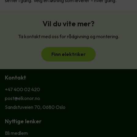
setter i gang. Velg en løsning som leverer – hver gang.
Vil du vite mer?
Ta kontakt med oss for rådgivning og montering.
Finn elektriker
Kontakt
+47 400 02 420
post@elkonor.no
Sandstuveien 70, 0680 Oslo
Nyttige lenker
Bli medlem