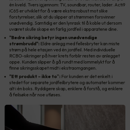
én kveld. Tvers igjennom: TV, soundbar, router, lader. Acti9
iC65 er utviklet for å være ekstra robust mot slike
forstyrrelser, slik at du slipper at strømmen forsvinner
unødvendig. Samtidig er den lynrask til å koble ut dersom
uværet skulle skape en farlig jordfeil i apparatene dine.
"Bedre sikring betyr ingen unødvendige
strømbrudd":
Eldre anlegg med fellesbryter kan miste
strøm på hele etasjen ved én jordfeil. Med individuelle
RCBO-sikringer på hver krets forblir resten av anlegget
oppe. Kunden slipper å gå rundt med lommelykt for å
finne sikringsskapet midt i ekstraomgangen.
"Ett produkt – ikke to‟:
For kunden er det enkelt: i
stedet for separate jordfeilbrytere og automater kommer
alt i én boks. Ryddigere skap, enklere å forstå, og enklere
å feilsøke når noe utløses.