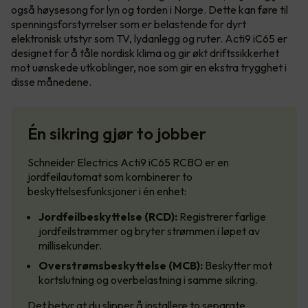
også høysesong for lyn og torden i Norge. Dette kan føre til
spenningsforstyrrelser som er belastende for dyrt
elektronisk utstyr som TV, lydanlegg og ruter. Acti9 iC65 er
designet for å tåle nordisk klima og gir økt driftssikkerhet
mot uønskede utkoblinger, noe som gir en ekstra trygghet i
disse månedene.
Én sikring gjør to jobber
Schneider Electrics Acti9 iC65 RCBO er en
jordfeilautomat som kombinerer to
beskyttelsesfunksjoner i én enhet:
Jordfeilbeskyttelse (RCD):
Registrerer farlige
jordfeilstrømmer og bryter strømmen i løpet av
millisekunder.
Overstrømsbeskyttelse (MCB):
Beskytter mot
kortslutning og overbelastning i samme sikring.
Det betyr at du slipper å installere to separate