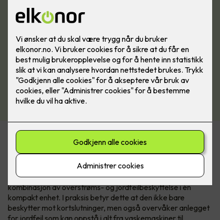
Acti9 iC65 - jordfeilautomaten med
to funksjoner.
Acti9 iC65 RCBO er ikke bare en sikring det er en
kombinasjon av overstrøms- og jordfeilbeskyttelse i én
kompakt enhet. I praksis betyr dette at den ikke bare
beskytter mot kortslutninger, men også overvåker anlegget
for jordfeil som kan oppstå i alt fra vaskemaskiner til