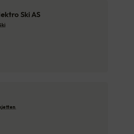
lektro Ski AS
Ski
kjetten