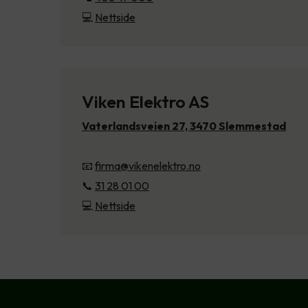
💻
Nettside
Viken Elektro AS
Vaterlandsveien 27, 3470 Slemmestad
📧
firma@vikenelektro.no
📞
31 28 01 00
💻
Nettside