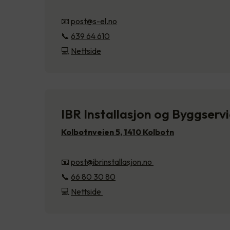
📧
post@s-el.no
📞
639 64 610
💻
Nettside
IBR Installasjon og Byggserv
Kolbotnveien 5, 1410 Kolbotn
📧
post@ibrinstallasjon.no
📞
66 80 30 80
💻
Nettside