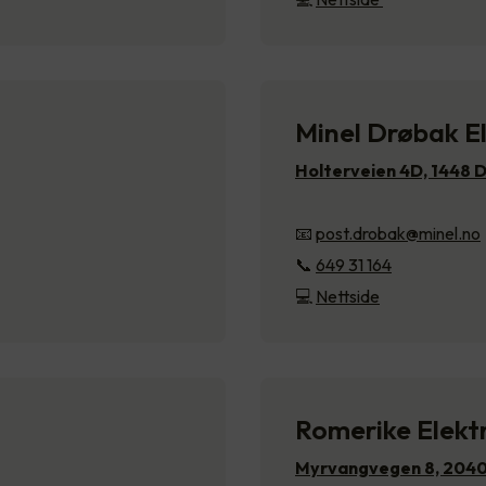
Minel Drøbak El
Holterveien 4D, 1448 
📧
post.drobak@minel.no
📞
649 31 164
💻
Nettside
Romerike Elekt
Myrvangvegen 8, 2040