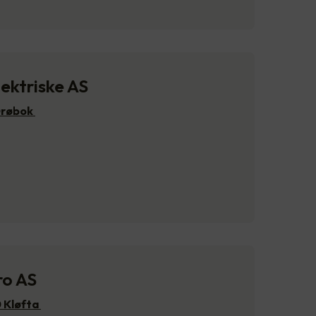
ektriske AS
Drøbok
ro AS
 Kløfta