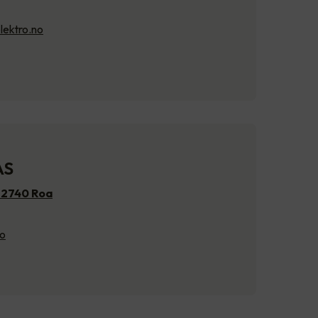
lektro.no
AS
, 2740 Roa
no