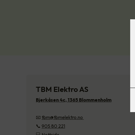
TBM Elektro AS
Bjerkåsen 4c, 1365 Blommenholm
📧
tbm@tbmelektro.no
📞
905 80 221
💻
Nettside