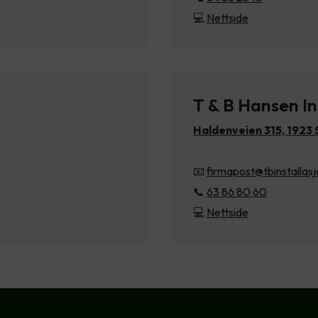
💻
Nettside
T & B Hansen In
Haldenveien 315, 1923
📧
firmapost@tbinstallasj
📞
63 86 80 60
💻
Nettside