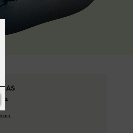
ro AS
sker
ro.no