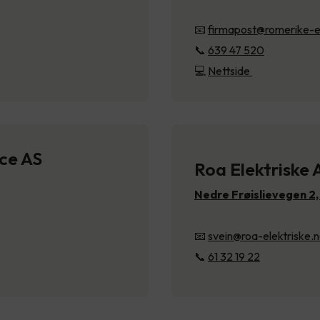
📧
firmapost@romerike-e
📞
639 47 520
💻
Nettside
ice AS
Roa Elektriske 
Nedre Frøislievegen 2
📧
svein@roa-elektriske.
📞
61 32 19 22