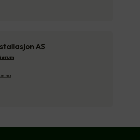
stallasjon AS
 Sørum
on.no