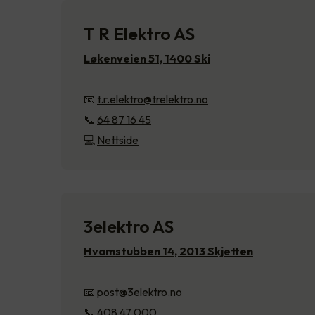
T R Elektro AS
Løkenveien 51, 1400 Ski
📧
t.r.elektro@trelektro.no
📞
64 87 16 45
💻
Nettside
3elektro AS
Hvamstubben 14, 2013 Skjetten
📧
post@3elektro.no
📞
408 47 000