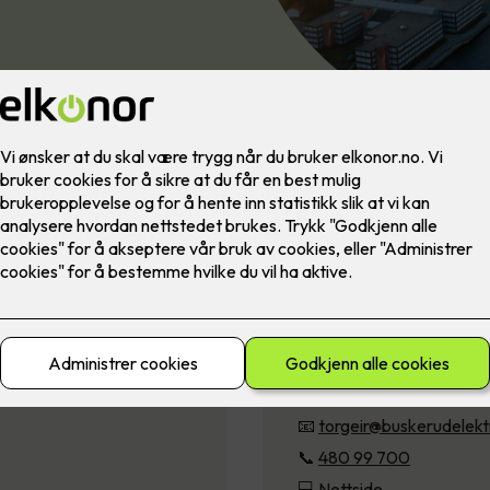
Buskerud Elekt
Solbråveien 61, 1383 A
📧
torgeir@buskerudelekt
📞
480 99 700
💻
Nettside