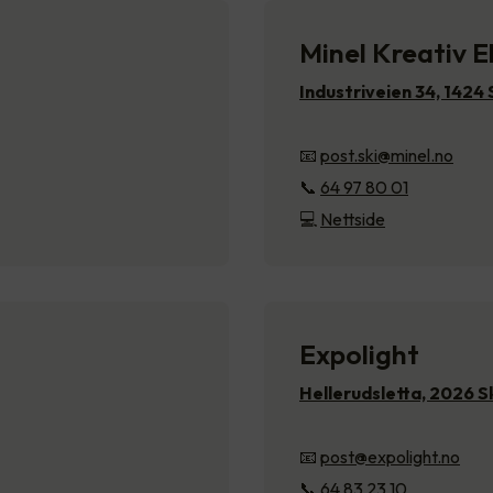
Minel Kreativ E
Industriveien 34, 1424 
📧
post.ski@minel.no
📞
64 97 80 01
💻
Nettside
Expolight
Hellerudsletta, 2026 S
📧
post@expolight.no
📞
64 83 23 10