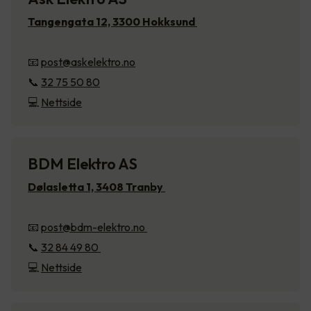
Tangengata 12, 3300 Hokksund
📧
post@askelektro.no
📞
32 75 50 80
💻
Nettside
BDM Elektro AS
Dølasletta 1, 3408 Tranby
📧
post@bdm-elektro.no
📞
32 84 49 80
💻
Nettside