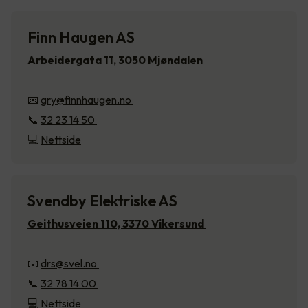
Finn Haugen AS
Arbeidergata 11, 3050 Mjøndalen
📧
gry@finnhaugen.no
📞
32 23 14 50
💻
Nettside
Svendby Elektriske AS
Geithusveien 110, 3370 Vikersund
📧
drs@svel.no
📞
32 78 14 00
💻 Nettside