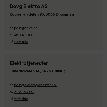
Bovg Elektro AS
Kobbervikdalen 93, 3036 Drammen
📧
post@bovg.no
📞
480 47 000
💻
Nettside
Elektrotjenester
Tuverudveien 1A, 3426 Gullaug
📧
post@elektrotjenester.no
📞
32 82 94 00
💻
Nettside