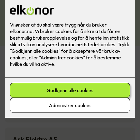
Assistent Partner AS
Nøsteveien 76,3402 Lier
📧
post@assistentpartner.no
📞
48 10 11 00
💻
Nettside
Ask Elektro AS