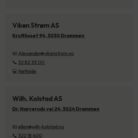
Viken Strøm AS
Krutthuset 94, 3030 Drammen
📧
Alexander@vikenstrom.no
📞
32 82 33 00
💻
Nettside
Wilh. Kolstad AS
Dr. Narveruds vei 24, 3024 Drammen
📧
ellen@wilh-kolstad.no
📞
322 18 400