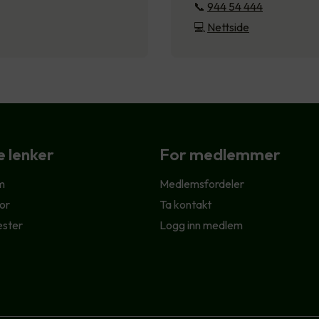
📞
944 54 444
💻
Nettside
e lenker
For medlemmer
m
Medlemsfordeler
or
Ta kontakt
ester
Logg inn medlem