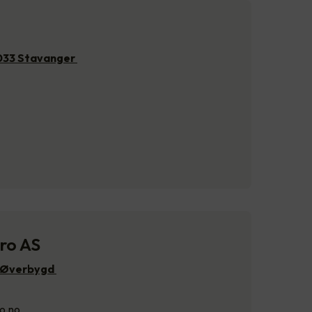
4033 Stavanger
ro AS
4 Øverbygd
o.no