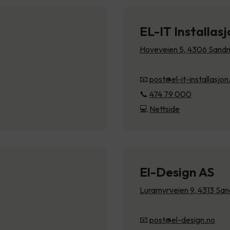
EL-IT Installas
Hoveveien 5, 4306 Sand
📧
post@el-it-installasjo
📞
474 79 000
💻
Nettside
El-Design AS
Luramyrveien 9, 4313 Sa
📧
post@el-design.no