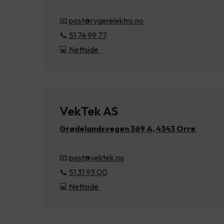
📧
post@rygerelektro.no
📞
51 74 99 77
💻
Nettside
VekTek AS
Grødelandsvegen 369 A, 4343 Orre
📧
post@vektek.no
📞
51 31 93 00
💻
Nettside