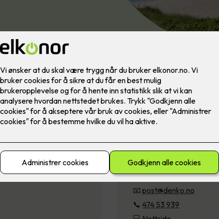
Denko AS
Fossveien 61, 4373 Eger
📧
post@denko.no
📞
474 53 939
💻
Nettside