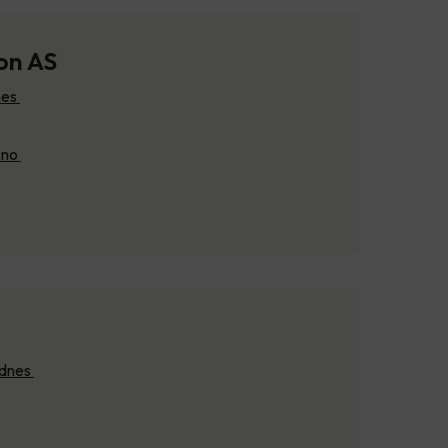
jon AS
nes
n.no
ndnes