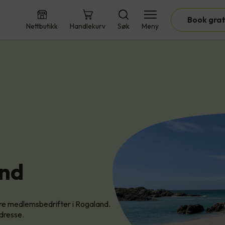
Book grat
Nettbutikk
Handlekurv
Søk
Meny
and
våre medlemsbedrifter i Rogaland.
adresse.