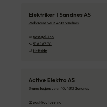
Elektriker 1 Sandnes AS
Welhavens vei 9, 4319 Sandnes
📧
post@el-1.no
📞
51 62 67 70
💻
Nettside
Active Elektro AS
Brannstasjonsveien 10, 4312 Sandnes
📧
post@activeel.no