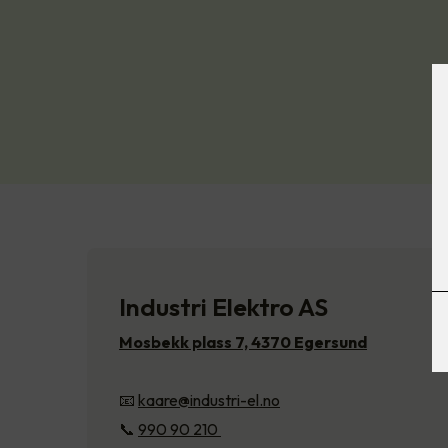
Industri Elektro AS
Mosbekk plass 7, 4370 Egersund
📧
kaare@industri-el.no
📞
990 90 210