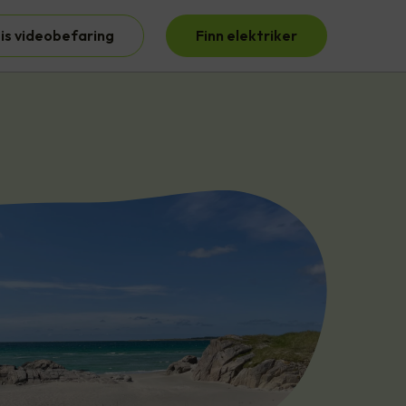
is videobefaring
Finn elektriker