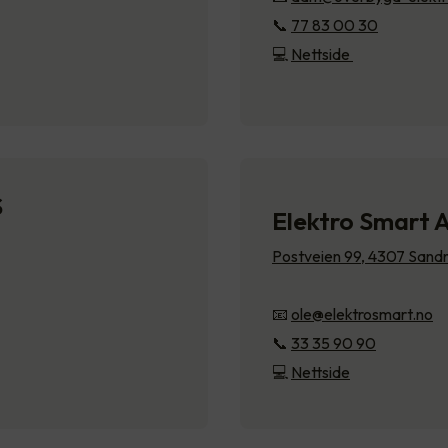
📞
77 83 00 30
💻
Nettside
S
Elektro Smart 
Postveien 99, 4307 Sand
📧
ole@elektrosmart.no
📞
33 35 90 90
💻
Nettside