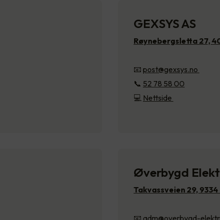
GEXSYS AS
Røynebergsletta 27, 
📧
post@gexsys.no
📞
52 78 58 00
💻
Nettside
Øverbygd Elekt
Takvassveien 29, 933
📧
adm@overbygd-elektr