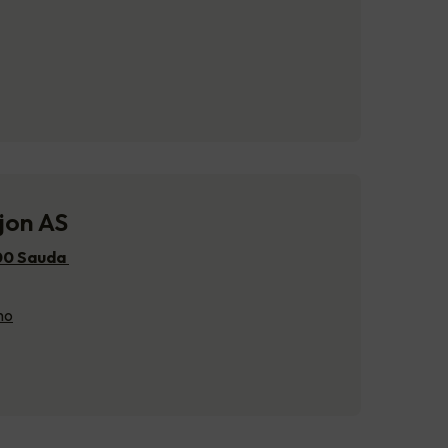
jon AS
200 Sauda
no