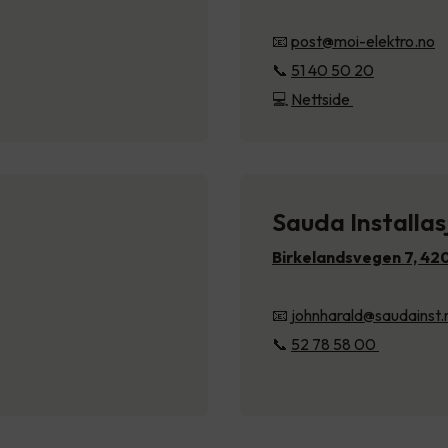
📧
post@moi-elektro.no
📞
51 40 50 20
💻
Nettside
Sauda Installas
Birkelandsvegen 7, 4
📧
johnharald@saudainst.
📞
52 78 58 00