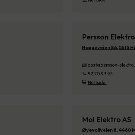
Persson Elektro
Haugeveien 86, 5515 
📧
post@persson-elektro
📞
52 70 93 93
💻
Nettside
Moi Elektro AS
Øyevollveien 8, 4460 