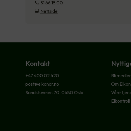
📞
51 66 15 00
💻
Nettside
Kontakt
Nyttig
+47 400 02 420
Bli medle
post@elkonor.no
Om Elkon
Sandstuveien 70, 0680 Oslo
Våre tjen
Elkontroll