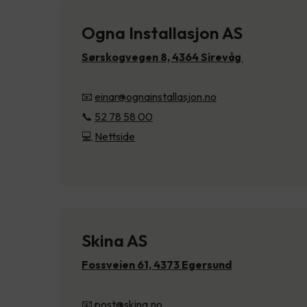
Ogna Installasjon AS
Sørskogvegen 8, 4364 Sirevåg
📧
einar@ognainstallasjon.no
📞
52 78 58 00
💻
Nettside
Skina AS
Fossveien 61, 4373 Egersund
📧
post@skina.no