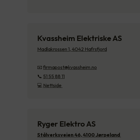
Kvassheim Elektriske AS
Madlakrossen 1, 4042 Hafrsfjord
📧
firmapost@kvassheim.no
📞
51 55 88 11
💻
Nettside
Ryger Elektro AS
Stålverksveien 46, 4100 Jørpeland