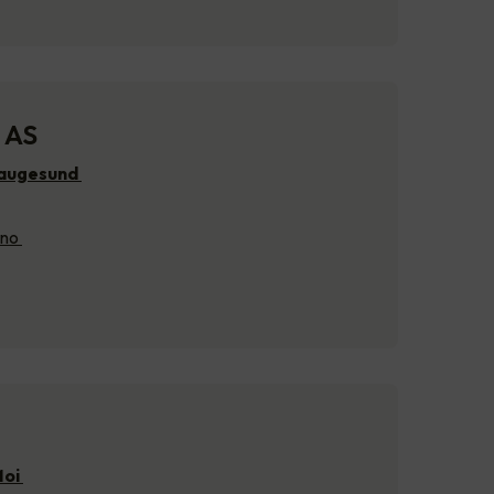
 AS
Haugesund
.no
Moi