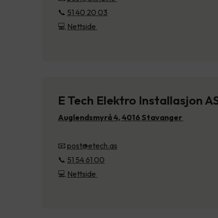
📞
51 40 20 03
💻
Nettside
E Tech Elektro Installasjon A
Auglendsmyrå 4, 4016 Stavanger
📧
post@etech.as
📞
51 54 61 00
💻
Nettside