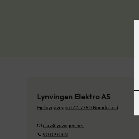
Lynvingen Elektro AS
Fjellbygdvegen 172, 7750 Namdalseid
📧
olav@lynvingen.net
📞
90 09 03 41