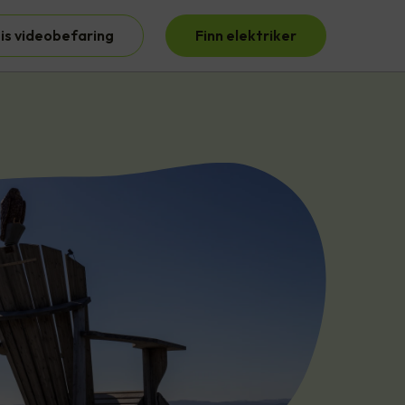
is videobefaring
Finn elektriker