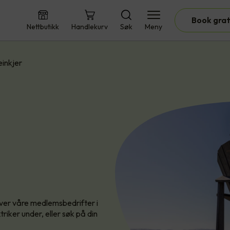
Book grat
Nettbutikk
Handlekurv
Søk
Meny
einkjer
 over våre medlemsbedrifter i
iker under, eller søk på din