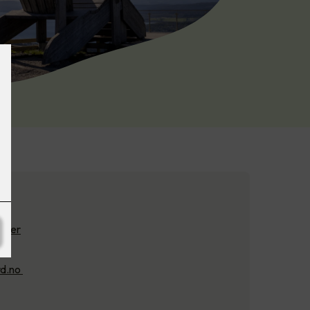
S
nkjer
rd.no