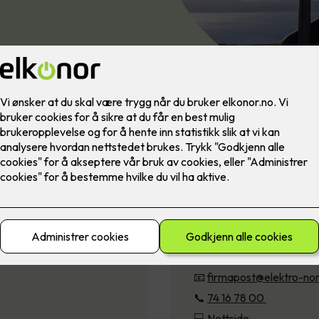
Elektro Nord A
Sjøfartsgata 11, 7714 Stei
📧
firmapost@elektro-no
📞
74 16 78 00
💻
Nettside