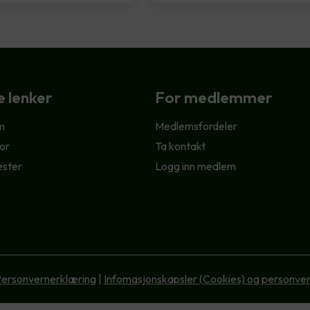
e lenker
For medlemmer
m
Medlemsfordeler
or
Ta kontakt
ester
Logg inn medlem
ersonvernerklæring
|
Infomasjonskapsler (Cookies) og personve