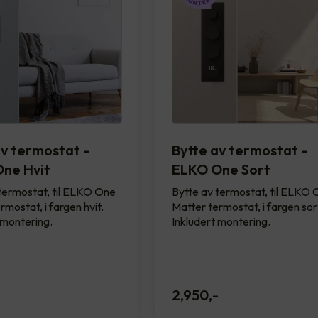
av termostat -
Bytte av termostat -
ne Hvit
ELKO One Sort
termostat, til ELKO One
Bytte av termostat, til ELKO
rmostat, i fargen hvit.
Matter termostat, i fargen sor
 montering.
Inkludert montering.
-
2,950
,-