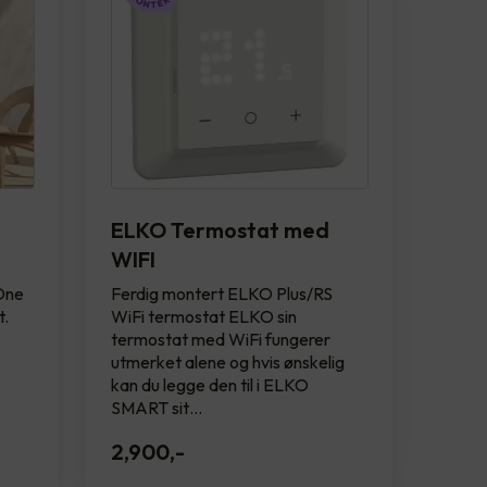
ELKO Termostat med
WIFI
 One
Ferdig montert ELKO Plus/RS
t.
WiFi termostat ELKO sin
termostat med WiFi fungerer
utmerket alene og hvis ønskelig
kan du legge den til i ELKO
SMART sit…
2,900
,-