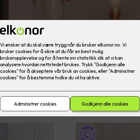
materiell
El-sikkerhet
Ferdig montert
Lad