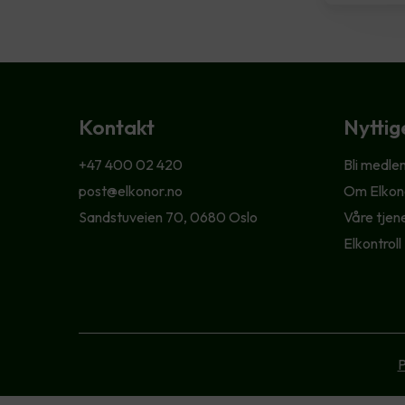
Kontakt
Nyttig
+47 400 02 420
Bli medle
post@elkonor.no
Om Elkon
Sandstuveien 70, 0680 Oslo
Våre tjen
Elkontroll
P