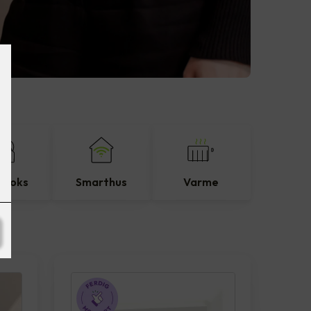
eboks
Smarthus
Varme