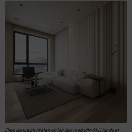
Slipp løs kreativiteten og lek deg med uttrykk! Har du et