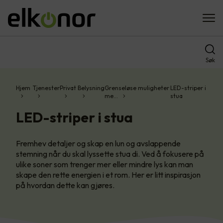
Søk
Hjem
Tjenester
Privat
Belysning
Grenseløse muligheter
LED-striper i
me…
stua
LED-striper i stua
Fremhev detaljer og skap en lun og avslappende
stemning når du skal lyssette stua di. Ved å fokusere på
ulike soner som trenger mer eller mindre lys kan man
skape den rette energien i et rom. Her er litt inspirasjon
på hvordan dette kan gjøres.