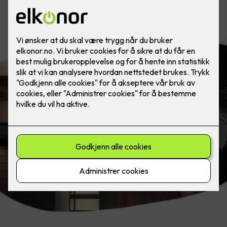
Grenseløs belysning med LED-striper