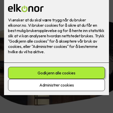
Grenseløs belysning med LED-striper