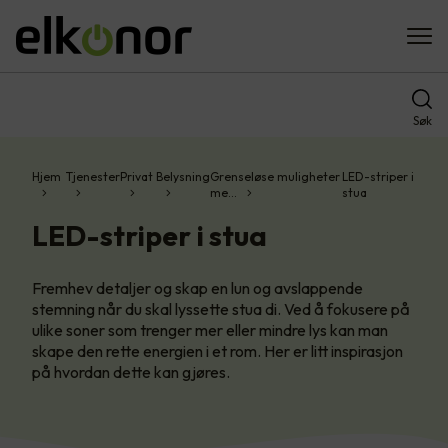
Søk
Hjem
Tjenester
Privat
Belysning
Grenseløse muligheter
LED-striper i
me…
stua
LED-striper i stua
Fremhev detaljer og skap en lun og avslappende
stemning når du skal lyssette stua di. Ved å fokusere på
ulike soner som trenger mer eller mindre lys kan man
skape den rette energien i et rom. Her er litt inspirasjon
på hvordan dette kan gjøres.