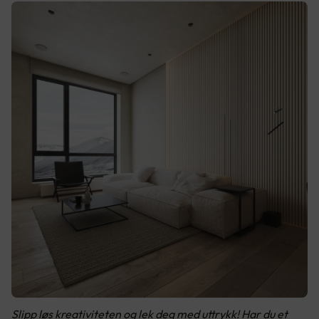
Slipp løs kreativiteten og lek deg med uttrykk! Har du et