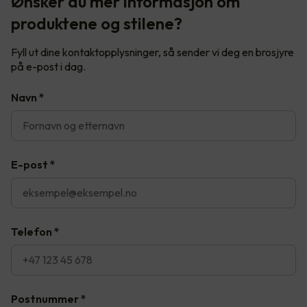
Ønsker du mer informasjon om
produktene og stilene?
Fyll ut dine kontaktopplysninger, så sender vi deg en brosjyre
på e-post i dag.
Navn
*
E-post
*
Telefon
*
Postnummer
*