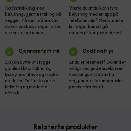
Ha tilstrekkelig med
Visste du at du kan styre
belysning, gjerne i tak og på
belysning med en app på
vegger. På den måten kan
telefonen din? Med smarte
du variere belysningen etter
løsninger kan alt gå
stemning og behov.
automatisk og lekende lett.
Gjennomført stil
Godt nattlys
Du kan bytte ut stygge,
Er du en lesehest? Da er det
gamle stikkontakter og
viktig med gode leselamper
lysbrytere til nye og freshe
ved sengen. Du kan ha
modeller! Dette skaper et
veggmonterte lamper eller
helhetlig og moderne
pendler fra taket.
uttrykk.
Relaterte produkter