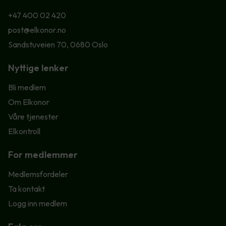
+47 400 02 420
post@elkonor.no
Sandstuveien 70, 0680 Oslo
Nyttige lenker
Bli medlem
Om Elkonor
Våre tjenester
Elkontroll
For medlemmer
Medlemsfordeler
Ta kontakt
Logg inn medlem