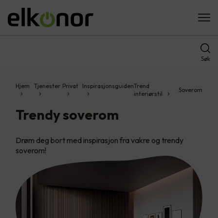
Søk
Hjem
Tjenester
Privat
Inspirasjonsguiden
Trend
Soverom
interiørstil
Trendy soverom
Drøm deg bort med inspirasjon fra vakre og trendy
soverom!