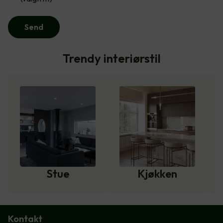
Send
Trendy interiørstil
Stue
Kjøkken
Kontakt