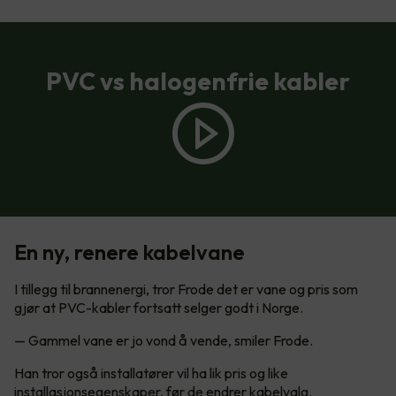
PVC vs halogenfrie kabler
En ny, renere kabelvane
I tillegg til brannenergi, tror Frode det er vane og pris som
gjør at PVC-kabler fortsatt selger godt i Norge.
— Gammel vane er jo vond å vende, smiler Frode.
Han tror også installatører vil ha lik pris og like
installasjonsegenskaper, før de endrer kabelvalg.