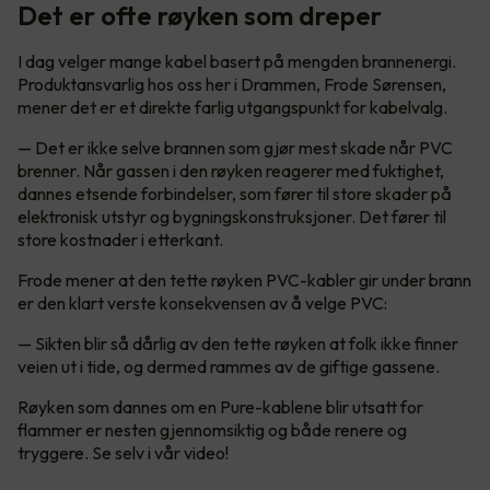
Det er ofte røyken som dreper
I dag velger mange kabel basert på mengden brannenergi.
Produktansvarlig hos oss her i Drammen, Frode Sørensen,
mener det er et direkte farlig utgangspunkt for kabelvalg.
— Det er ikke selve brannen som gjør mest skade når PVC
brenner. Når gassen i den røyken reagerer med fuktighet,
dannes etsende forbindelser, som fører til store skader på
elektronisk utstyr og bygningskonstruksjoner. Det fører til
store kostnader i etterkant.
Frode mener at den tette røyken PVC-kabler gir under brann
er den klart verste konsekvensen av å velge PVC:
— Sikten blir så dårlig av den tette røyken at folk ikke finner
veien ut i tide, og dermed rammes av de giftige gassene.
Røyken som dannes om en Pure-kablene blir utsatt for
flammer er nesten gjennomsiktig og både renere og
tryggere. Se selv i vår video!