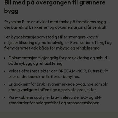
Bli med på overgangen til grønnere
bygg
Prysmian Pure er utviklet med tanke på fremtidens bygg –
der bærekraft, sikkerhet og dokumentasjon står sentralt.
I en byggebransje som stadig stiller strengere krav til
miljøsertifisering og materialvalg, er Pure-serien et trygt og
fremtidsrettet valg både for nybygg og rehabilitering.
Dokumentasjon tilgjengelig for prosjektering og anbud i
både nybygg og rehabilitering.
Velges ofte i prosjekter der BREEAM-NOR, FutureBuilt
eller andre bærekraftkriterier benyttes.
Er godkjent for bruk i svanemerkede bygg, noe som blir
stadig vanligere i offentlige og private prosjekter.
Pure-kablene oppfyller krav i relevante IEC- og EN-
standarder for halogenfrihet og brannegenskaper.