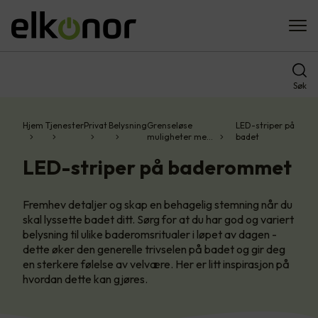
Søk
Hjem
Tjenester
Privat
Belysning
Grenseløse
LED-striper på
muligheter me…
badet
LED-striper på baderommet
Fremhev detaljer og skap en behagelig stemning når du
skal lyssette badet ditt. Sørg for at du har god og variert
belysning til ulike baderomsritualer i løpet av dagen -
dette øker den generelle trivselen på badet og gir deg
en sterkere følelse av velvære. Her er litt inspirasjon på
hvordan dette kan gjøres.