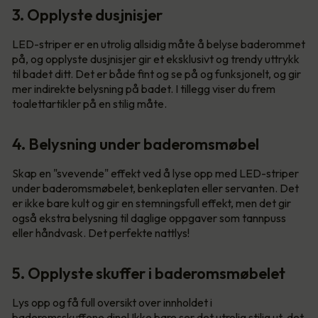
3. Opplyste dusjnisjer
LED-striper er en utrolig allsidig måte å belyse baderommet
på, og opplyste dusjnisjer gir et eksklusivt og trendy uttrykk
til badet ditt. Det er både fint og se på og funksjonelt, og gir
mer indirekte belysning på badet. I tillegg viser du frem
toalettartikler på en stilig måte.
4. Belysning under baderomsmøbel
Skap en "svevende" effekt ved å lyse opp med LED-striper
under baderomsmøbelet, benkeplaten eller servanten. Det
er ikke bare kult og gir en stemningsfull effekt, men det gir
også ekstra belysning til daglige oppgaver som tannpuss
eller håndvask. Det perfekte nattlys!
5. Opplyste skuffer i baderomsmøbelet
Lys opp og få full oversikt over innholdet i
baderomsskuffene dine! Ikke bare ser det utrolig stilig ut, det