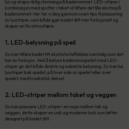
lys og skape riktig stemning på baderommet. LED-striper i
kombinasjon med spotter i taket vil tilføre det lille ekstra på
baderommet. Her tar vi deg gjennom noen tips til plassering
av lysstriper, som både gjør badet ditt mer funksjonelt og
skaper en fin atmosfære.
1. LED-belysning på speil
Du kan tilføre badet litt ekstra hotellfølelse samtidig som det
har en funksjon. Ved å belyse baderomsspeilet med LED-
striper gir det både direkte og indirekte belysning. Du kan ha
lysstriper bak speilet, på hver side av speilet eller over
speilet, med kvadratisk deksel.
2. LED-striper mellom taket og veggen
Du kan plassere LED-striper i en nisje mellom tak og
veggen, dette skaper en unik og moderne look som løfter
designet på badet ditt.