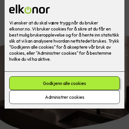
Belysning på badet etter døgnets
tider