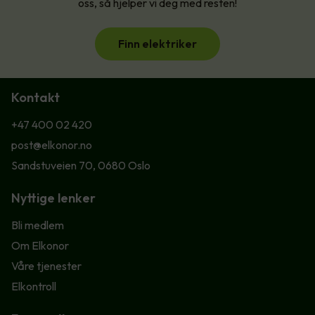
oss, så hjelper vi deg med resten!
Finn elektriker
Kontakt
+47 400 02 420
post@elkonor.no
Sandstuveien 70, 0680 Oslo
Nyttige lenker
Bli medlem
Om Elkonor
Våre tjenester
Elkontroll