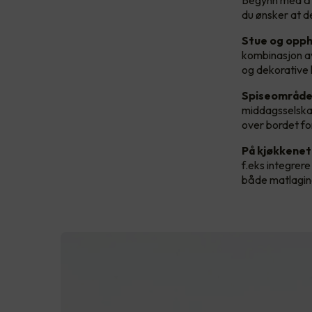
Begynn med å pl
du ønsker at de
Stue og opp
kombinasjon av
og dekorative 
Spiseområde
middagsselskap
over bordet fo
På kjøkkenet
f.eks integrere
både matlaging