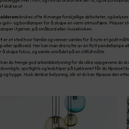
anlegge hvert rom, og hva du skal bruke det til, og se på inspiras
t skal se ut.
holdsrom
brukes ofte til mange forskjellige aktiviteter, og belys
 gulv- og bordlamper for å skape en varm atmosfære. Plasser st
lamper i hjørner, på småbord eller i kosekroken.
t
er et sted hvor familie og venner samles for å nyte et godt målti
 eller spillkveld. Her kan man dra nytte av en flott pendellampe el
r å skape fokus, og samle området på en stilfull måte.
kan du trenge god arbeidsbelysning for de ulike oppgavene du ska
 downligts, spotlights og ledstriper på kjøkkenet får du tilpasset be
 og hygge. Husk dimbar belysning, slik at du kan tilpasse den ette