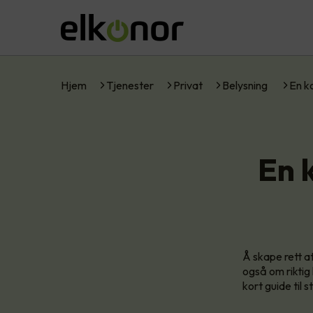
Hjem
Tjenester
Privat
Belysning
En ko
En k
Å skape rett a
også om riktig 
kort guide til 