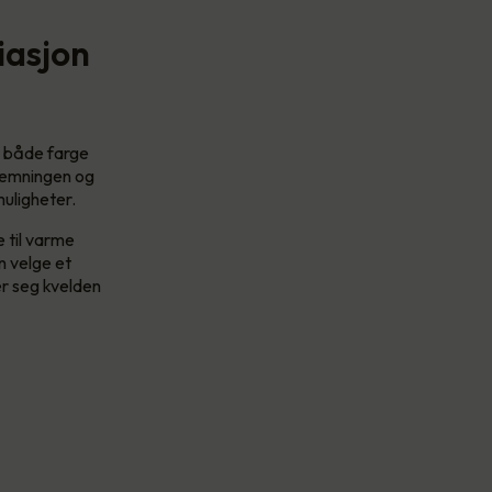
iasjon
e både farge
stemningen og
muligheter.
 til varme
n velge et
er seg kvelden