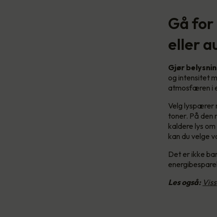
Gå for
eller 
Gjør belysni
og intensitet m
atmosfæren i e
Velg lyspærer 
toner. På den 
kaldere lys om
kan du velge 
Det er ikke b
energibespare
Les også:
Viss