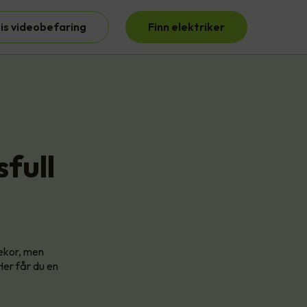
is videobefaring
Finn elektriker
sfull
dekor, men
Her får du en