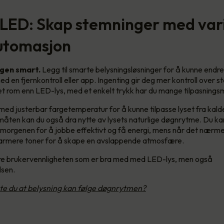
 LED: Skap stemninger med var
automasjon
ngen smart.
Legg til smarte belysningsløsninger for å kunne endr
ed en fjernkontroll eller app. Ingenting gir deg mer kontroll over 
t rom enn LED-lys, med et enkelt trykk har du mange tilpasnings
med justerbar fargetemperatur for å kunne tilpasse lyset fra kalde
måten kan du også dra nytte av lysets naturlige døgnrytme. Du ka
 morgenen for å jobbe effektivt og få energi, mens når det nærm
varmere toner for å skape en avslappende atmosfære.
are brukervennligheten som er bra med med LED-lys, men også
lsen.
te du at belysning kan følge døgnrytmen?