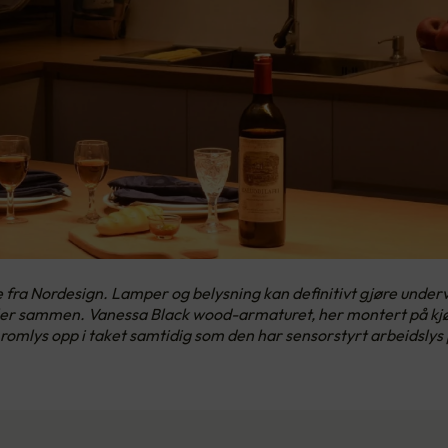
fra Nordesign. Lamper og belysning kan definitivt gjøre underve
ller sammen. Vanessa Black wood-armaturet, her montert på kjø
r romlys opp i taket samtidig som den har sensorstyrt arbeidsly