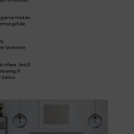
jon til hvordan
es gjerne med en
emningsfulle
d,
ler lysekrone
l utføre. Ved å
lysning til
r behov.