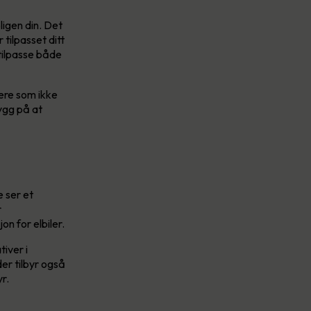
igen din. Det
tilpasset ditt
 tilpasse både
ere som ikke
ygg på at
e ser et
r
n for elbiler.
iver i
er tilbyr også
yr.