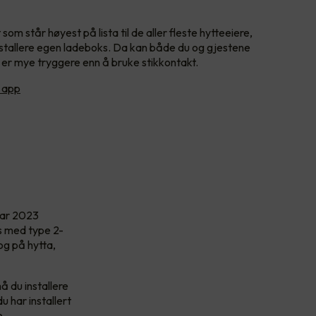
 står høyest på lista til de aller fleste hytteeiere,
installere egen ladeboks. Da kan både du og gjestene
 er mye tryggere enn å bruke stikkontakt.
 app
nuar 2023
s med type 2-
og på hytta,
å du installere
u har installert
e.