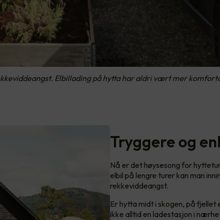
keviddeangst. Elbillading på hytta har aldri vært mer komfortabe
Tryggere og en
Nå er det høysesong for hyttetur
elbil på lengre turer kan man inn
rekkeviddeangst.
Er hytta midt i skogen, på fjellet 
ikke alltid en ladestasjon i nær