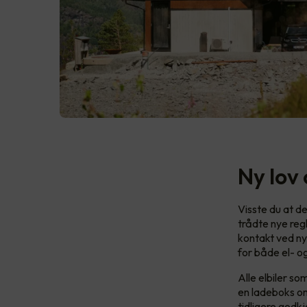
Ny lov 
Visste du at det
trådte nye reg
kontakt ved ny
for både el- og
Alle elbiler s
en ladeboks om 
tidligere godkj