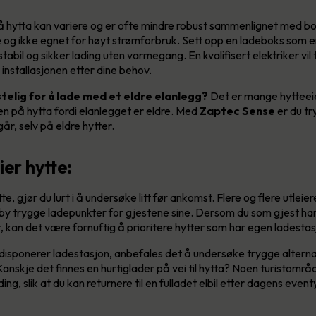
 hytta kan variere og er ofte mindre robust sammenlignet med bol
 og ikke egnet for høyt strømforbruk. Sett opp en ladeboks som er 
stabil og sikker lading uten varmegang. En kvalifisert elektriker vil
installasjonen etter dine behov.
gstelig for å lade med et eldre elanlegg?
Det er mange hytteei
len på hytta fordi elanlegget er eldre. Med
Zaptec Sense
er du tr
går, selv på eldre hytter.
ier hytte:
te, gjør du lurt i å undersøke litt før ankomst. Flere og flere utleier
ilby trygge ladepunkter for gjestene sine. Dersom du som gjest ha
 kan det være fornuftig å prioritere hytter som har egen ladestasjo
disponerer ladestasjon, anbefales det å undersøke trygge alternat
nskje det finnes en hurtiglader på vei til hytta? Noen turistområd
ing, slik at du kan returnere til en fulladet elbil etter dagens event