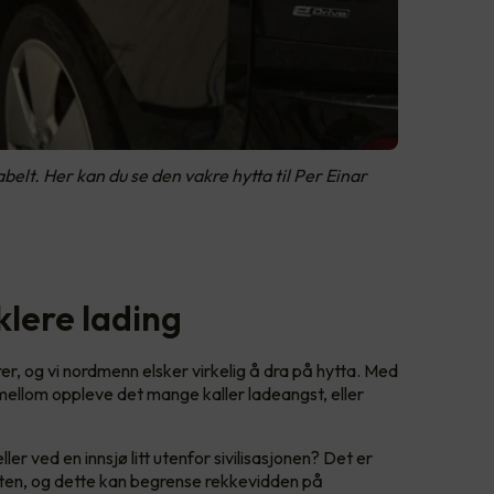
lt. Her kan du se den vakre hytta til Per Einar
klere lading
er, og vi nordmenn elsker virkelig å dra på hytta. Med
imellom oppleve det mange kaller ladeangst, eller
eller ved en innsjø litt utenfor sivilisasjonen? Det er
heten, og dette kan begrense rekkevidden på