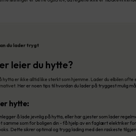
dan du lader trygt
ler leier du hytte?
hytta er ikke alltid like sterkt som hjemme. Lader du elbilen ofte
rnativet.
Her er noen tips til hvordan du lader på tryggest mulig må
er hytte:
legger å lade jevnlig på hytta, eller har gjester som lader regelm
t samme som for boligen din - få hjelp av en faglært elektriker for 
oks. Dette sikrer optimal og trygg lading med den raskeste tilgje