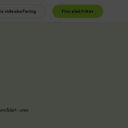
is videobefaring
Finn elektriker
ærområdet - uten