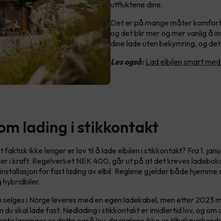
utfluktene dine.
Det er på mange måter komfort som
og det blir mer og mer vanlig å 
dine lade uten bekymring, og det
Les også:
Lad elbilen smart med
om lading i stikkontakt
 faktisk ikke lenger er lov til å lade elbilen i stikkontakt? Fra 1. ja
ler i kraft. Regelverket NEK 400, går ut på at det kreves ladebok
installasjon for fast lading av elbil. Reglene gjelder både hjemme 
 hybridbiler.
om selges i Norge leveres med en egen ladekabel, men etter 2023 m
du skal lade fast. Nødlading i stikkontakt er imidlertid lov, og om d
ente løsninger er dette også lov, da reglene ikke er tilbakevirkend