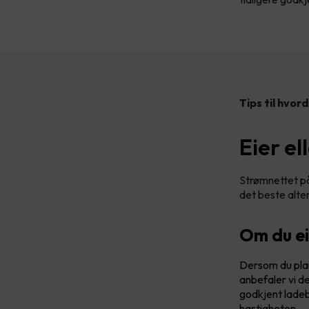
Tips til hvor
Eier el
Strømnettet på 
det beste alte
Om du ei
Dersom du plan
anbefaler vi de
godkjent ladeb
hastigheten.