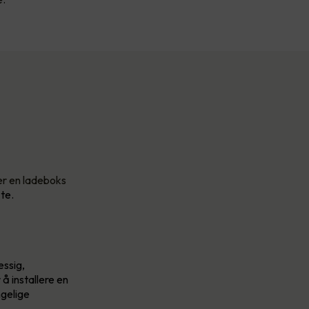
 er en ladeboks
te.
essig,
å installere en
ngelige