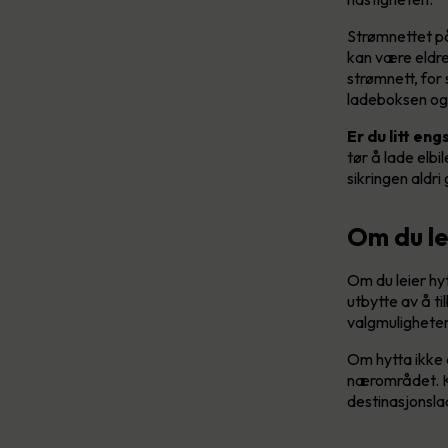
Strømnettet på
kan være eldre
strømnett, for 
ladeboksen og 
Er du litt en
tør å lade elbi
sikringen aldri 
Om du le
Om du leier hyt
utbytte av å t
valgmuligheter,
Om hytta ikke 
nærområdet. Ka
destinasjonslad