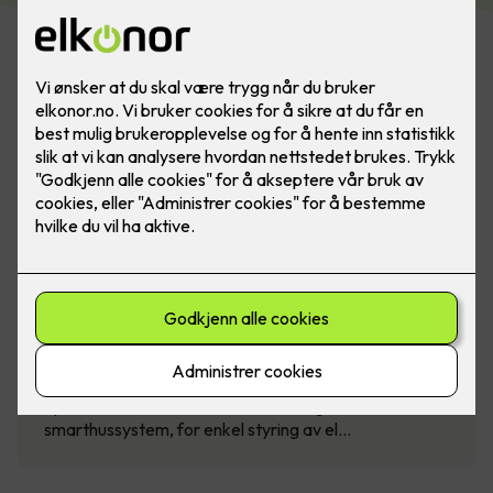
SG Smart - intelligent styring av
boligen
Spar strøm med SG Smart - et intelligent
smarthussystem, for enkel styring av el…