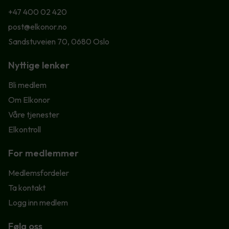
+47 400 02 420
post@elkonor.no
Sandstuveien 70, 0680 Oslo
Nyttige lenker
Bli medlem
Om Elkonor
Våre tjenester
Elkontroll
For medlemmer
Medlemsfordeler
Ta kontakt
Logg inn medlem
Følg oss