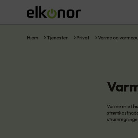
Hjem
Tjenester
Privat
Varme og varmep
Var
Varme er et
ho
strømkostnaden
strømregninge