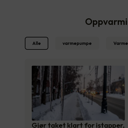
Oppvarming
Alle
varmepumpe
Varme
Gjør taket klart for istapper,