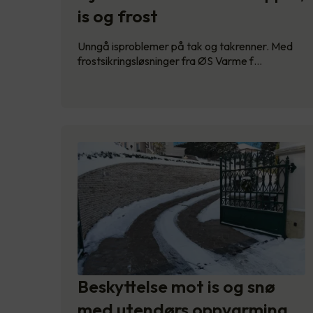
is og frost
Unngå isproblemer på tak og takrenner. Med
frostsikringsløsninger fra ØS Varme f…
Beskyttelse mot is og snø
med utendørs oppvarming