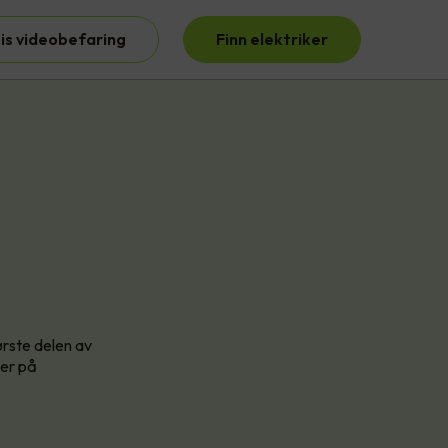
is videobefaring
Finn elektriker
ørste delen av
ler på