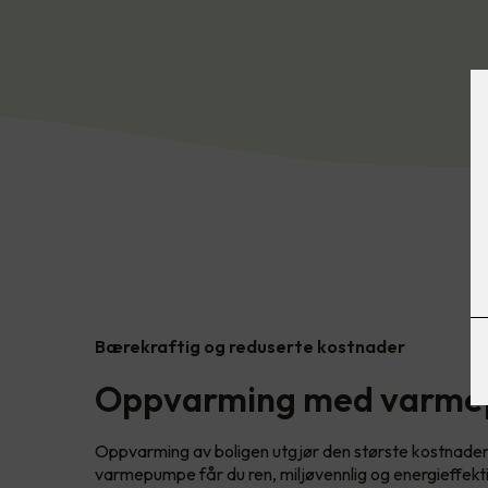
Bærekraftig og reduserte kostnader
Oppvarming med varm
Oppvarming av boligen utgjør den største kostnade
varmepumpe får du ren, miljøvennlig og energieffekt