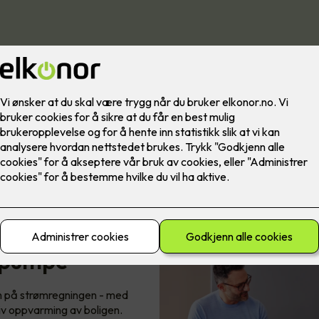
epumpe
n på strømregningen - med
iv oppvarming av boligen.