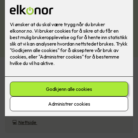
Romerike Elektro AS
Myrvangvegen 8, 2040 Kløfta
📧
firmapost@romerike-elektro.no
📞
639 47 520
💻
Nettside