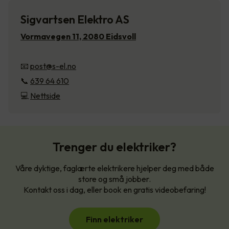
Sigvartsen Elektro AS
Vormavegen 11, 2080 Eidsvoll
📧
post@s-el.no
📞
639 64 610
💻
Nettside
Trenger du elektriker?
Våre dyktige, faglærte elektrikere hjelper deg med både
store og små jobber.
Kontakt oss i dag, eller book en gratis videobefaring!
Finn elektriker