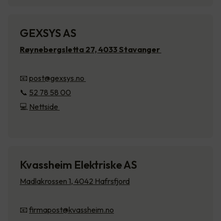
GEXSYS AS
Røynebergsletta 27, 4033 Stavanger
📧
post@gexsys.no
📞
52 78 58 00
💻
Nettside
Kvassheim Elektriske AS
Madlakrossen 1, 4042 Hafrsfjord
📧
firmapost@kvassheim.no