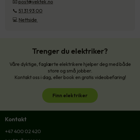
📧
post@vektek.no
📞
51 31 93 00
💻
Nettside
Trenger du elektriker?
Våre dyktige, faglærte elektrikere hjelper deg med både
store og små jobber.
Kontakt oss i dag, eller book en gratis videobefaring!
Finn elektriker
Kontakt
+47 400 02 420