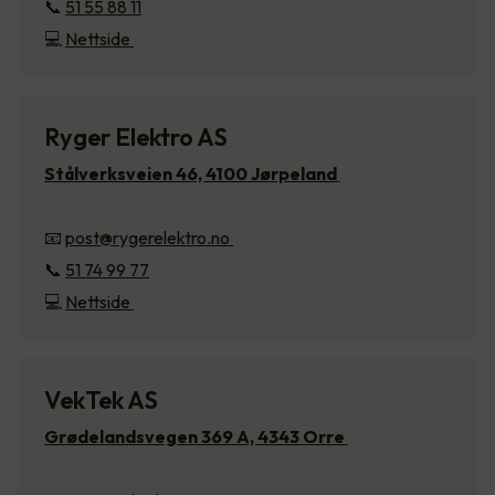
📞
51 55 88 11
💻
Nettside
Ryger Elektro AS
Stålverksveien 46, 4100 Jørpeland
📧
post@rygerelektro.no
📞
51 74 99 77
💻
Nettside
VekTek AS
Grødelandsvegen 369 A, 4343 Orre