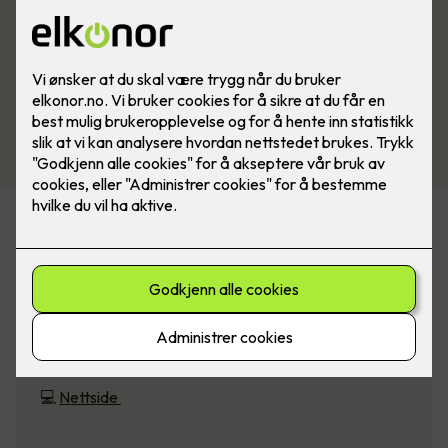
E Tech Elektro Installasjon AS
Auglendsmyrå 4, 4016 Stavanger
📧
post@etech.as
📞
51 54 61 00
💻
Nettside