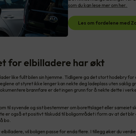
som du kan lese mer om her.
Les om fordelene med Z
 for elbilladere har økt
 lader like fullt bilen sin hjemme. Tidligere ga det stort hodebry fo
 reglene at styret ikke lenger kan nekte deg ladeplass uten saklig 
okumentere brannfare er det ingen grunn for å nekte dette i verk
som til syvende og sist bestemmer om borettslaget eller sameiet ska
tte er også et positivt tilskudd til boligområdet i form av at det blir
 å bo.
lbilladere, vil boligen passe for enda flere. I tillegg øker du verdi