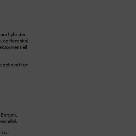
bare hybrider
, og flere skal
 eksponensiell
pp behovet for
, Bergen,
ed elbil.
tilbyr