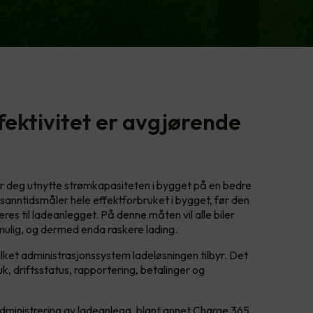
fektivitet er avgjørende
lar deg utnytte strømkapasiteten i bygget på en bedre
 sanntidsmåler hele effektforbruket i bygget, før den
res til ladeanlegget. På denne måten vil alle biler
ulig, og dermed enda raskere lading.
vilket administrasjonssystem ladeløsningen tilbyr. Det
k, driftsstatus, rapportering, betalinger og
dministrering av ladeanlegg, blant annet
Charge 365,