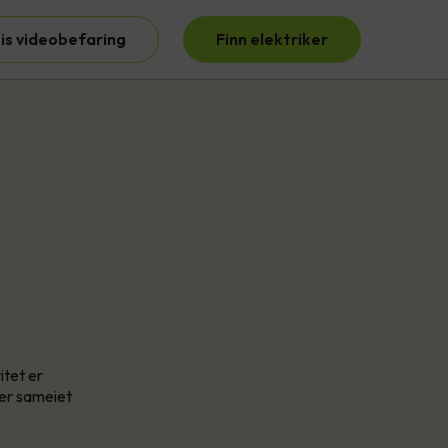
is videobefaring
Finn elektriker
itet er
ler sameiet