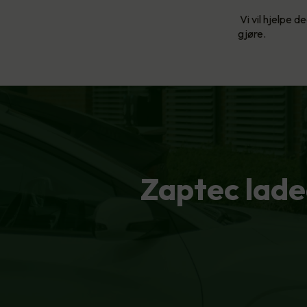
Vi vil hjelpe d
gjøre.
Zaptec lade