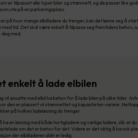
om er tilpasset alle typer biler og strømnett, og de passer like godt 
som ute på en parkeringsplass.
ker på hvor mange elbilladere du trenger, kan det lønne seg å star
e med tid. Det skal være enkelt å tilpasse seg fremtidens behov, og 
pe deg med.
t enkelt å lade elbilen
ag vil ansatte med elbil ha behov for å lade bilen på ulike tider. Av
vor den er plassert vil strømnettet og kapasiteten variere. Nettop
ikker på hvilken ladeløsning du trenger.
 ha en løsning med både hurtigladere og vanlige ladere, slik at du
hastelade om det er behov for det. Videre er det viktig å ha nok plas
asjon der elbilladeren aldri er ledig.