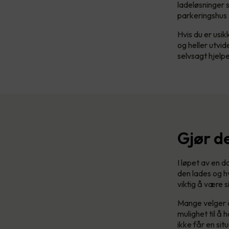
ladeløsninger s
parkeringshus 
Hvis du er usik
og heller utvid
selvsagt hjel
Gjør de
I løpet av en d
den lades og h
viktig å være s
Mange velger å
mulighet til å 
ikke får en situ