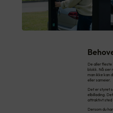
Behovet
De aller fleste
blokk. Nå sier
man ikke kan d
eller sameier.
Det er styret 
elbillading. De
attraktivt sted
Dersom du har e