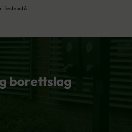
r i ferd med å
g borettslag