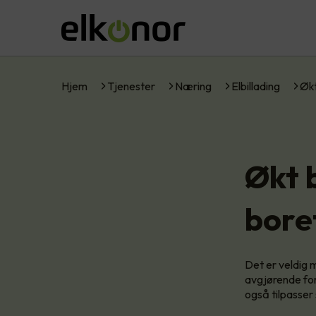
Hjem
Tjenester
Næring
Elbillading
Økt
Økt b
bore
Det er veldig m
avgjørende for 
også tilpasser 