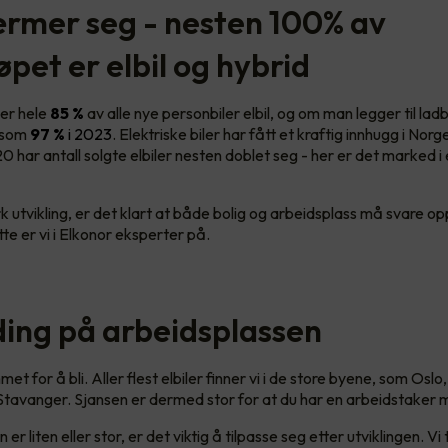
rmer seg - nesten 100% av
øpet er elbil og hybrid
er hele
85 %
av alle nye personbiler elbil, og om man legger til lad
t som
97 %
i 2023
. Elektriske biler har fått et kraftig innhugg i Norge
20 har antall solgte elbiler nesten doblet seg - her er det marked i
k utvikling, er det klart at både bolig og arbeidsplass må svare o
tte er vi i Elkonor eksperter på.
ading på arbeidsplassen
met for å bli. Aller flest elbiler finner vi i de store byene, som Oslo
tavanger. Sjansen er dermed stor for at du har en arbeidstaker m
er liten eller stor, er det viktig å tilpasse seg etter utviklingen. Vi 