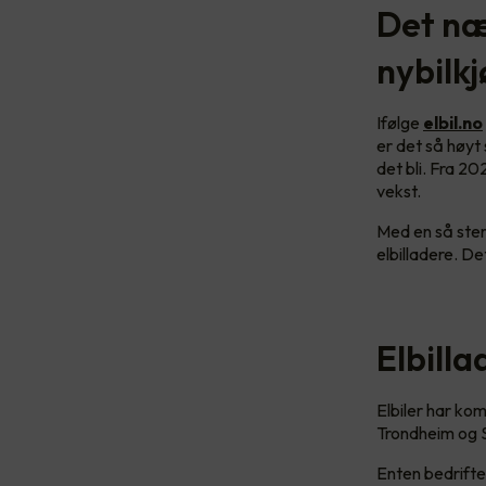
Det næ
nybilkj
Ifølge
elbil.no
er det så høy
det bli. Fra 20
vekst.
Med en så ster
elbilladere. De
Elbill
Elbiler har kom
Trondheim og S
Enten bedriften 