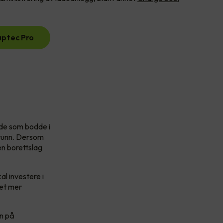
aptec Pro
r de som bodde i
grunn. Dersom
en borettslag
l investere i
 et mer
en på