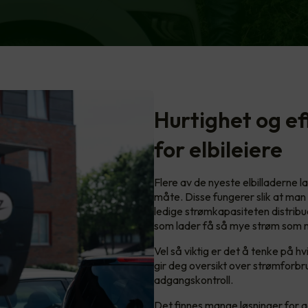
Hurtighet og ef
for elbileiere
Flere av de nyeste elbilladerne 
måte. Disse fungerer slik at man
ledige strømkapasiteten distribue
som lader få så mye strøm som m
Vel så viktig er det å tenke på h
gir deg oversikt over strømforbru
adgangskontroll.
Det finnes mange løsninger for a