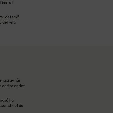
inn i et
te i det små,
det vil vi
hengig av når
p derfor er det
 også har
ser, slik at du