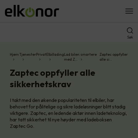
Søk
Hjem
Tjenester
Privat
Elbillading
Lad bilen smartere
Zaptec oppfyller
med Z…
alle si…
Zaptec oppfyller alle
sikkerhetskrav
I takt med den økende populariteten til elbiler, har
behovet for pålitelige og sikre ladeløsninger blitt stadig
viktigere. Zaptec, en ledende aktør innen ladeteknologi,
har tatt sikkerhet til nye høyder med ladeboksen
Zaptec Go.