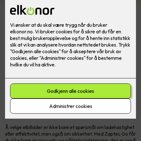
Zaptec Go er ledende på sikkerhet, og er utviklet for å
være det tryggeste på markedet - slik at du slipper å
bekymre deg.
Behovet for trygge elbilladere øker
Å velge elbillader er ikke bare et spørsmål om ladehastighet
eller effektivitet, men også om sikkerhet. Med Zaptec Go får
du ikke bare en innovativ og pålitelig ladeløsning, den er også