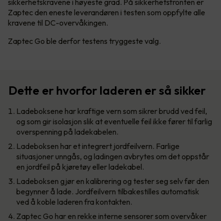
sikkerhetskravene i høyeste grad. På sikkerhetsfronten er
Zaptec den eneste leverandøren i testen som oppfylte alle
kravene til DC-overvåkingen.
Zaptec Go ble derfor testens tryggeste valg.
Dette er hvorfor laderen er så sikker
Ladeboksene har kraftige vern som sikrer brudd ved feil,
og som gir isolasjon slik at eventuelle feil ikke fører til farlig
overspenning på ladekabelen.
Ladeboksen har et integrert jordfeilvern. Farlige
situasjoner unngås, og ladingen avbrytes om det oppstår
en jordfeil på kjøretøy eller ladekabel.
Ladeboksen gjør en kalibrering og tester seg selv før den
begynner å lade. Jordfeilvern tilbakestilles automatisk
ved å koble laderen fra kontakten.
Zaptec Go har en rekke interne sensorer som overvåker