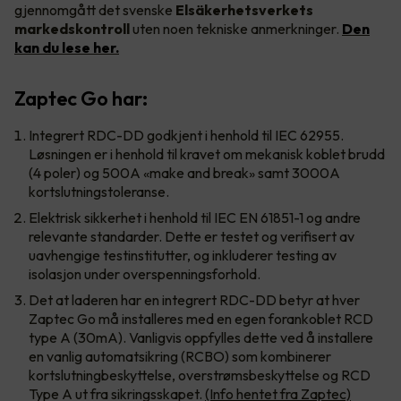
gjennomgått det svenske
Elsäkerhetsverkets
markedskontroll
uten noen tekniske anmerkninger.
Den
kan du lese her.
Zaptec Go har:
Integrert RDC-DD godkjent i henhold til IEC 62955.
Løsningen er i henhold til kravet om mekanisk koblet brudd
(4 poler) og 500A «make and break» samt 3000A
kortslutningstoleranse.
Elektrisk sikkerhet i henhold til IEC EN 61851-1 og andre
relevante standarder. Dette er testet og verifisert av
uavhengige testinstitutter, og inkluderer testing av
isolasjon under overspenningsforhold.
Det at laderen har en integrert RDC-DD betyr at hver
Zaptec Go må installeres med en egen forankoblet RCD
type A (30mA). Vanligvis oppfylles dette ved å installere
en vanlig automatsikring (RCBO) som kombinerer
kortslutningbeskyttelse, overstrømsbeskyttelse og RCD
Type A ut fra sikringsskapet.
(Info hentet fra Zaptec)