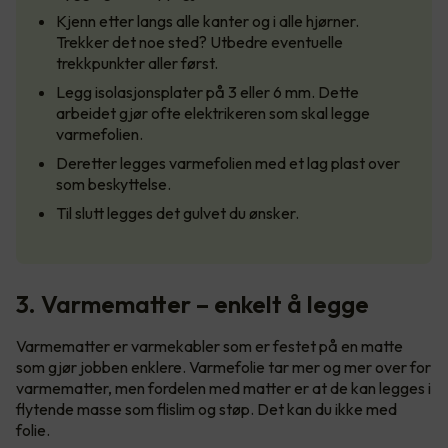
Kjenn etter langs alle kanter og i alle hjørner.
Trekker det noe sted? Utbedre eventuelle
trekkpunkter aller først.
Legg isolasjonsplater på 3 eller 6 mm. Dette
arbeidet gjør ofte elektrikeren som skal legge
varmefolien.
Deretter legges varmefolien med et lag plast over
som beskyttelse.
Til slutt legges det gulvet du ønsker.
3. Varmematter – enkelt å legge
Varmematter er varmekabler som er festet på en matte
som gjør jobben enklere. Varmefolie tar mer og mer over for
varmematter, men fordelen med matter er at de kan legges i
flytende masse som flislim og støp. Det kan du ikke med
folie.