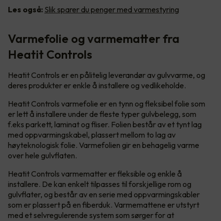
Les også:
Slik sparer du penger med varmestyring
Varmefolie og varmematter fra
Heatit Controls
Heatit Controls er en pålitelig leverandør av gulvvarme, og
deres produkter er enkle å installere og vedlikeholde.
Heatit Controls varmefolie er en tynn og fleksibel folie som
er lett å installere under de fleste typer gulvbelegg, som
f.eks parkett, laminat og fliser. Folien består av et tynt lag
med oppvarmingskabel, plassert mellom to lag av
høyteknologisk folie. Varmefolien gir en behagelig varme
over hele gulvflaten.
Heatit Controls varmematter er fleksible og enkle å
installere. De kan enkelt tilpasses til forskjellige rom og
gulvflater, og består av en serie med oppvarmingskabler
som er plassert på en fiberduk. Varmemattene er utstyrt
med et selvregulerende system som sørger for at