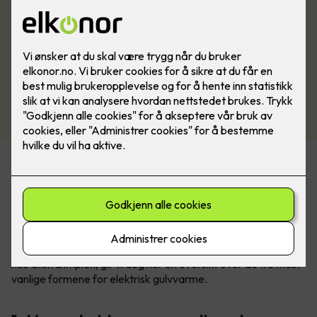
Varmekabler står fremdeles for 60% av salget av elektrisk
gulvvarme, men spesielt varmefolie blir stadig mer populært.
Om du skal velge det ene eller det andre avhenger av
underlag, hvilket gulv du skal legge over, plassering og
størrelse på rommet.
Sammen med Kim Due-Sørensen, produktsjef for gulvvarme
hos Glen Dimplex, gir vi deg her en oversikt over de tre mest
vanlige formene for elektrisk gulvvarme.