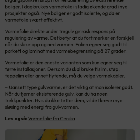
utgangspunktet skapt for rehabilitering av eksisterende
boliger. I dag brukes varmefolie i stadig økende grad i nye
prosjekter også. Nye boliger er godt isolerte, og da er
varmefolie svært effektivt.
Varmefolie direkte under tregulv gir rask respons på
regulering av varme. Det betyr at du fort merker en forskjell
når du skrur opp og ned varmen. Folien egner seg godt til
parkett og laminat med varmebegrensning på 27 grader.
Varmefolie er den eneste varianten som kun egner seg til
tørre installasjoner. Dersom du skal bruke flislim, støp,
teppelim eller annet flytende, må du velge varmekabler.
– Uansett type gulvvarme, er det viktig at man isolerer godt.
Når du fjerner eksisterende gulv, kan du ha noen
trekkpunkter. Hvis du ikke tetter dem, vil det kreve mye
sløsing med energi fra gulvvarmen.
Les også:
Varmefolie fra Cenika