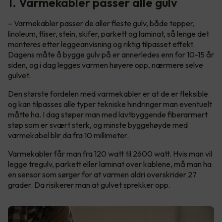
1. Varmekabler passer alle gulv
– Varmekabler passer de aller fleste gulv, både tepper,
linoleum, fliser, stein, skifer, parkett og laminat, så lenge det
monteres etter leggeanvisning og riktig tilpasset effekt.
Dagens måte å bygge gulv på er annerledes enn for 10-15 år
siden, og i dag legges varmen høyere opp, nærmere selve
gulvet.
Den største fordelen med varmekabler er at de er fleksible
og kan tilpasses alle typer tekniske hindringer man eventuelt
måtte ha. I dag støper man med lavtbyggende fiberarmert
støp som er svært sterk, og minste byggehøyde med
varmekabel blir da fra 10 millimeter.
Varmekabler får man fra 120 watt til 2600 watt. Hvis man vil
legge tregulv, parkett eller laminat over kablene, må man ha
en sensor som sørger for at varmen aldri overskrider 27
grader. Da risikerer man at gulvet sprekker opp.