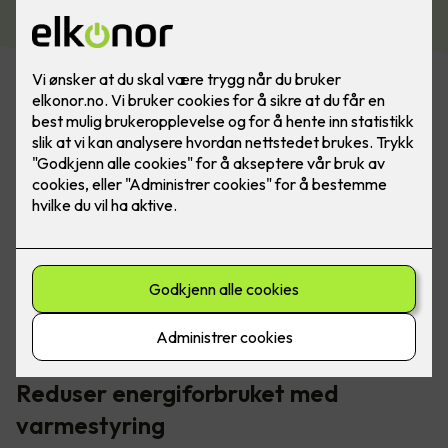
Smart varmestyring gir deg full kontroll på
energiforbruket ditt i hele boligen. Dette kan du enkelt
styre fra et veggpanel.
Reduser energiforbruket med
varmestyring