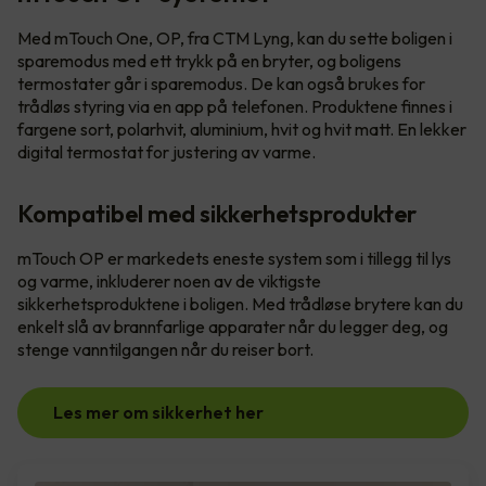
Med mTouch One, OP, fra CTM Lyng, kan du sette boligen i
sparemodus med ett trykk på en bryter, og boligens
termostater går i sparemodus. De kan også brukes for
trådløs styring via en app på telefonen. Produktene finnes i
fargene sort, polarhvit, aluminium, hvit og hvit matt. En lekker
digital termostat for justering av varme.
Kompatibel med sikkerhetsprodukter
mTouch OP er markedets eneste system som i tillegg til lys
og varme, inkluderer noen av de viktigste
sikkerhetsproduktene i boligen. Med trådløse brytere kan du
enkelt slå av brannfarlige apparater når du legger deg, og
stenge vanntilgangen når du reiser bort.
Les mer om sikkerhet her