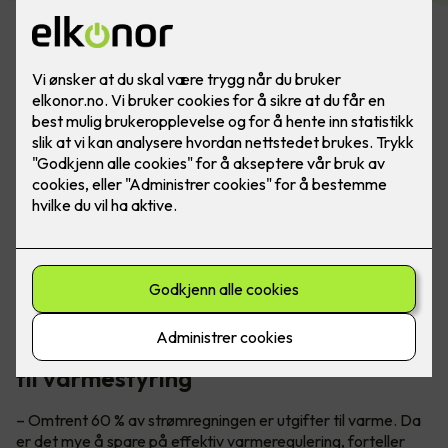
Ha full kontroll på alle smarthusløsninger ved å bruke
appstyring eller smartpanel - da er det lettere å ha
kontroll på energiforbruket.
Teknisk sjef Petter Johansen gir tips
til varmestyring
– Omtrent 60 % av strømregningen er utgifter til varme. Da
er det mye å spare på effektiv varmeregulering, forteller