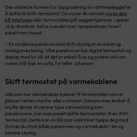
Den enkleste formen for oppgradering av varmeanlegget er
å skifte til WiFi-termostat. Da styrer du varmen
via en app
på telefonen
eller termostaten på veggen hjemme. I appen
vil du til enhver tid ha oversikt over temperaturen i hvert
enkelt rom i huset.
– En moderne panelovn med WiFi styring er en enkel og
rimelig investering. Våre panelovner har digital termostat og
display med lys slik at det er enkelt å se og justere selv om
ovnen står bak en sofa, forteller Johansen.
Skift termostat på varmekablene
Alle som har varmekabler kjenner til termostaten som er
plassert enten utenfor eller i rommet. Dersom man ønsker å
knytte denne til samme type varmestyring som
panelovnene, kan man enkelt skifte termostaten til en WiFi-
termostat. Dette kan en Elkonor-elektriker hjelpe deg med.
Da kan du styre både panelovner og varmekabler i én og
samme styring.