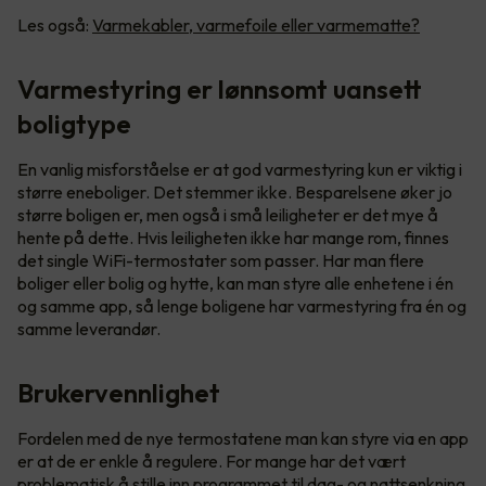
Les også:
Varmekabler, varmefoile eller varmematte?
Varmestyring er lønnsomt uansett
boligtype
En vanlig misforståelse er at god varmestyring kun er viktig i
større eneboliger. Det stemmer ikke. Besparelsene øker jo
større boligen er, men også i små leiligheter er det mye å
hente på dette. Hvis leiligheten ikke har mange rom, finnes
det single WiFi-termostater som passer. Har man flere
boliger eller bolig og hytte, kan man styre alle enhetene i én
og samme app, så lenge boligene har varmestyring fra én og
samme leverandør.
Brukervennlighet
Fordelen med de nye termostatene man kan styre via en app
er at de er enkle å regulere. For mange har det vært
problematisk å stille inn programmet til dag- og nattsenkning