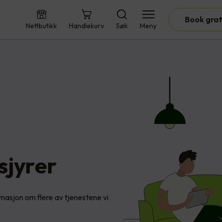
Book grat
Nettbutikk
Handlekurv
Søk
Meny
sjyrer
rmasjon om flere av tjenestene vi