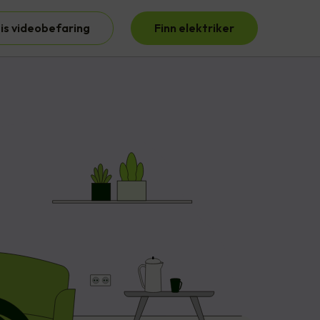
is videobefaring
Finn elektriker