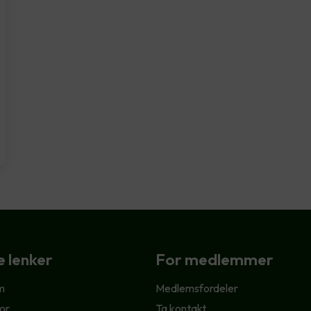
e lenker
For medlemmer
m
Medlemsfordeler
or
Ta kontakt