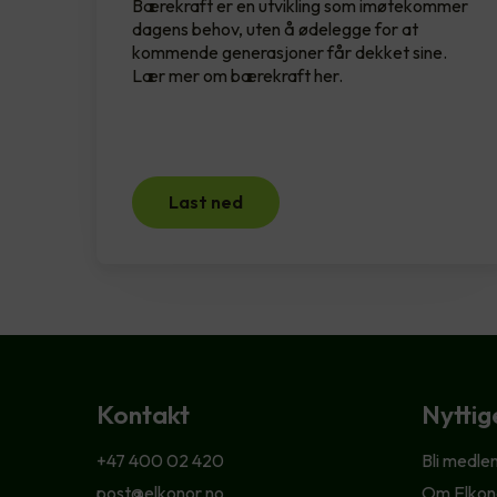
Bærekraft er en utvikling som imøtekommer
dagens behov, uten å ødelegge for at
kommende generasjoner får dekket sine.
Lær mer om bærekraft her.
Last ned
Kontakt
Nyttig
+47 400 02 420
Bli medle
post@elkonor.no
Om Elkon